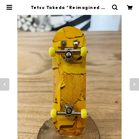
Tetsu Takeda “Reimagined De
cks” Finger board REPLICA | Y
ONABE GALLERY