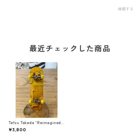
通報する
最近チェックした商品
Tetsu Takeda “Reimagined
Decks” Finger board REPLIC
¥3,800
A