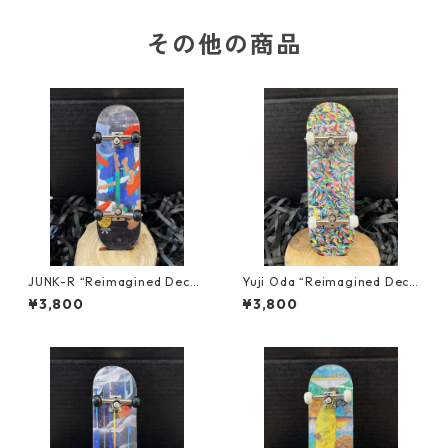
その他の商品
JUNK-R “Reimagined Deck
Yuji Oda “Reimagined Deck
s” Finger board REPLICA
s” Finger board REPLICA
¥3,800
¥3,800