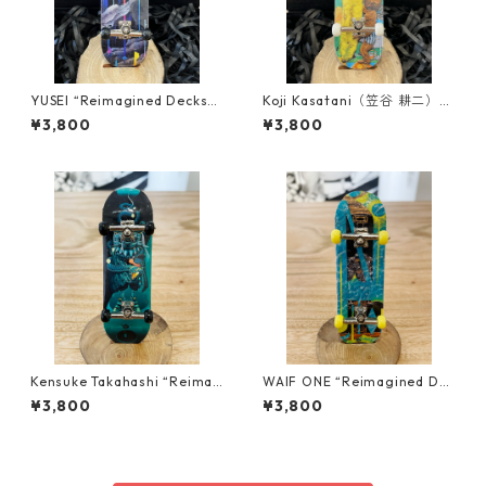
YUSEI “Reimagined Decks”
Koji Kasatani（笠谷 耕二）“R
Finger board REPLICA
eimagined Decks” Finger b
¥3,800
¥3,800
oard REPLICA
Kensuke Takahashi “Reimag
WAIF ONE “Reimagined Dec
ined Decks” Finger board R
ks” Finger board REPLICA
¥3,800
¥3,800
EPLICA