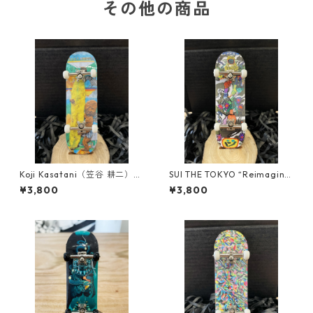
その他の商品
Koji Kasatani（笠谷 耕二）“R
SUI THE TOKYO “Reimagine
eimagined Decks” Finger b
d Decks” Finger board REPL
¥3,800
¥3,800
oard REPLICA
ICA