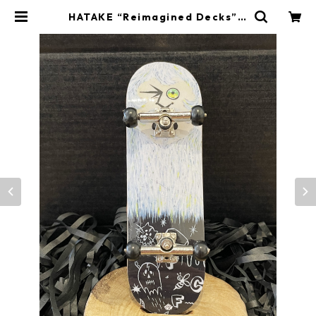
HATAKE “Reimagined Decks” F
inger board REPLICA | YONABE
GALLERY