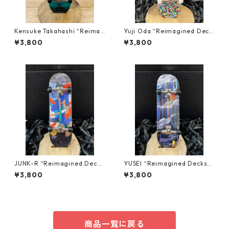
Kensuke Takahashi “Reimag
Yuji Oda “Reimagined Deck
ined Decks” Finger board R
s” Finger board REPLICA
¥3,800
¥3,800
EPLICA
JUNK-R “Reimagined Deck
YUSEI “Reimagined Decks”
s” Finger board REPLICA
Finger board REPLICA
¥3,800
¥3,800
商品一覧に戻る