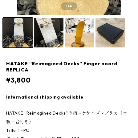
1
/4
HATAKE “Reimagined Decks” Finger board
REPLICA
¥3,800
International shipping available
HATAKE “Reimagined Decks”の指スケサイズレプリカ（木
製土台付き）
Title：FPC