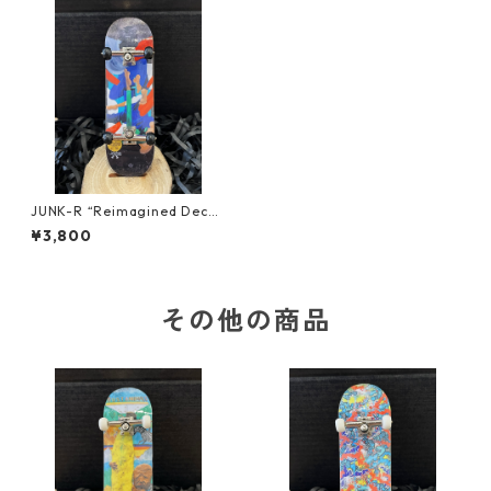
JUNK-R “Reimagined Deck
s” Finger board REPLICA
¥3,800
その他の商品