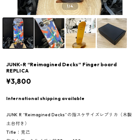
1
/4
JUNK-R “Reimagined Decks” Finger board
REPLICA
¥3,800
International shipping available
JUNK R “Reimagined Decks”の指スケサイズレプリカ（木製
土台付き）
Title：克己