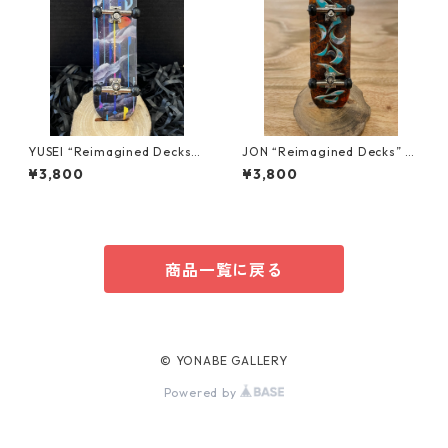
YUSEI “Reimagined Decks”
JON “Reimagined Decks” Fi
Finger board REPLICA
nger board REPLICA
¥3,800
¥3,800
商品一覧に戻る
© YONABE GALLERY
Powered by