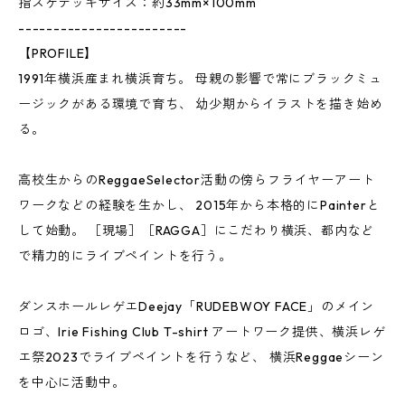
指スケデッキサイズ：約33mm×100mm
------------------------
【PROFILE】
1991年横浜産まれ横浜育ち。 母親の影響で常にブラックミュ
ージックがある環境で育ち、 幼少期からイラストを描き始め
る。
高校生からのReggaeSelector活動の傍らフライヤーアート
ワークなどの経験を生かし、 2015年から本格的にPainterと
して始動。 ［現場］［RAGGA］にこだわり横浜、都内など
で精力的にライブペイントを行う。
ダンスホールレゲエDeejay「RUDEBWOY FACE」のメイン
ロゴ、Irie Fishing Club T-shirt アートワーク提供、横浜レゲ
エ祭2023でライブペイントを行うなど、 横浜Reggaeシーン
を中心に活動中。