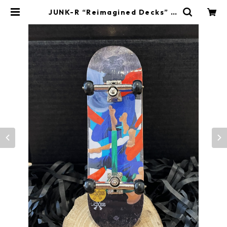
JUNK-R “Reimagined Decks” Fi
nger board REPLICA | YONABE
GALLERY