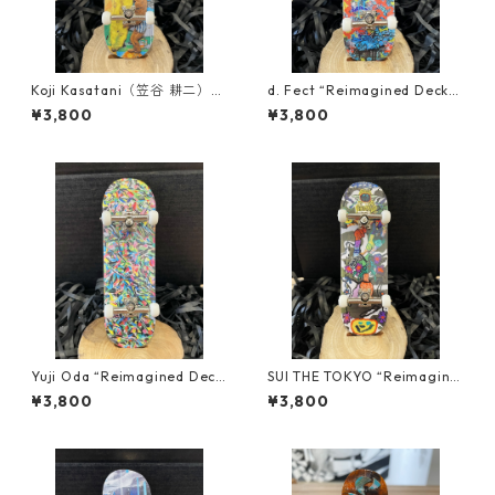
Koji Kasatani（笠谷 耕二）“R
d. Fect “Reimagined Decks”
eimagined Decks” Finger b
Finger board REPLICA
¥3,800
¥3,800
oard REPLICA
Yuji Oda “Reimagined Deck
SUI THE TOKYO “Reimagine
s” Finger board REPLICA
d Decks” Finger board REPL
¥3,800
¥3,800
ICA